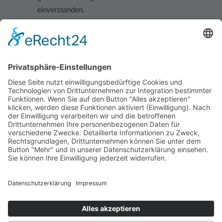
einverstanden.
Mike Heider // E-Mail:
info@mikeheider-pt.de
Tel.:
02151 - 644 744 7
// Mo - Fr 7 - 20 Uhr // Sa 9 - 14 Uhr